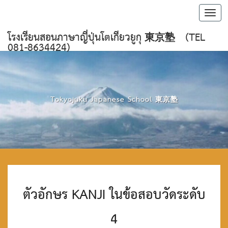
Toggl
navig
โรงเรียนสอนภาษาญี่ปุ่นโตเกียวยูกุ 東京塾 (TEL
081-8634424)
Tokyojuku Japanese School 東京塾
ตั
ตัวอักษร KANJI ในข้อสอบวัดระดับ
ว
อั
ก
4
ษ