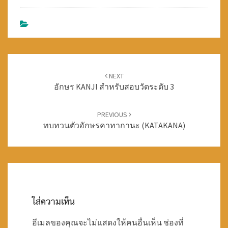
n
n
n
e
n
e
w
e
w
w
w
w
i
w
i
n
i
n
d
n
d
o
d
o
w
o
w
)
w
)
)
Post
NEXT
อักษร KANJI สำหรับสอบวัดระดับ 3
navigation
PREVIOUS
ทบทวนตัวอักษรคาทากานะ (KATAKANA)
ใส่ความเห็น
อีเมลของคุณจะไม่แสดงให้คนอื่นเห็น
ช่องที่