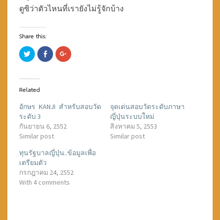
ดูซิว่าตัวไหนที่เรายังไม่รู้จักบ้าง
Share this:
C
C
C
l
l
l
i
i
i
c
c
c
k
k
k
t
t
t
o
o
o
Related
s
s
s
h
h
h
a
a
a
อักษร KANJI สำหรับสอบวัด
จุดเด่นสอบวัดระดับภาษา
r
r
r
ระดับ 3
ญี่ปุ่นระบบใหม่
e
e
e
o
o
o
กันยายน 6, 2552
สิงหาคม 5, 2553
n
n
n
T
F
G
Similar post
Similar post
w
a
o
i
c
o
ทุนรัฐบาลญี่ปุ่น..ข้อมูลเพื่อ
t
e
g
t
b
l
เตรียมตัว
e
o
e
r
o
+
กรกฎาคม 24, 2552
(
k
(
With 4 comments
O
(
O
p
O
p
e
p
e
n
e
n
s
n
s
i
s
i
n
i
n