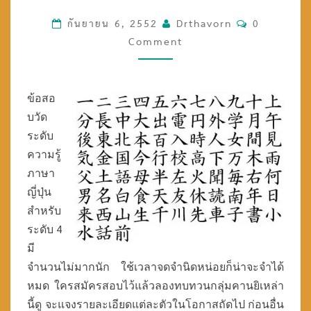
ร
กันยายน 6, 2552
Drthavorn
C
0
K
A
Comment
O
N
M
J
M
I
E
ข้อสอ
ใ
N
น
บวัด
T
ข้
ระดับ
อ
S
ความรู้
ส
ภาษา
อ
ญี่ปุ่น
บ
วั
สำหรับ
ด
ระดับ 4
ร
มี
ะ
จำนวนไม่มากนัก ใช้เวลาจดจำนิดหน่อยก็น่าจะจำได้
ดั
บ
หมด ใครสมัครสอบไว้แล้วลองทบทวนกลุ่มคานยิเหล่า
4
นี้ดู จะแจงรายละเอียดแต่ละตัวในโอกาสถัดไป ก่อนอื่น