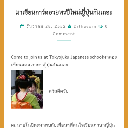
ม
มาเขียนการ์ดอวยพรปีใหม่ญี่ปุ่นกันเถอะ
า
เ
ขี
ธันวาคม 28, 2552
Drthavorn
C
0
ย
Comment
O
น
M
ก
M
า
ร์
E
Come to join us at Tokyojuku Japanese schoolมาลอง
ด
N
เขียนสคส.ภาษาญี่ปุ่นกันเถอะ
อ
T
ว
S
ย
พ
สวัสดีครับ
ร
ปี
ใ
ห
ม่
ญี่
ผมนายโนบิตะมาพบกับเพื่อนๆที่สนใจเรียนภาษาญี่ปุ่น