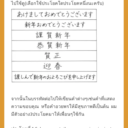
ไปใช้ดู(เลือกใช้ประโยคใดประโยคหนึ่งนะครับ)
จากนั้นในบรรทัดต่อไปให้เขียนคําต่างๆเช่นคําที่แสดง
ความขอบคุณ หรือคําอวยพรให้มีสุขภาพดีเป็นต้น ผม
มีตัวอย่าง3ประโยคมาให้เพื่อนๆใช้กัน