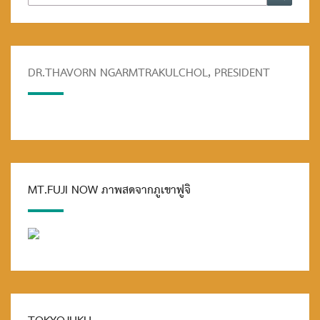
for:
DR.THAVORN NGARMTRAKULCHOL, PRESIDENT
MT.FUJI NOW ภาพสดจากภูเขาฟูจิ