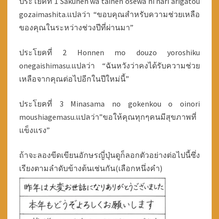
ประโยคที่ 1 Sakunen wa taihen osewa ni nari arigatou
gozaimashita.แปลว่า “ขอบคุณสําหรับความช่วยเหลือ
ของคุณในระหว่างช่วงปีที่ผ่านมา”
ประโยคที่ 2 Honnen mo douzo yoroshiku
onegaishimasu.แปลว่า “ฉันหวังว่าคงได้รับความช่วย
เหลือจากคุณต่อไปอีกในปีใหม่นี้”
ประโยคที่ 3 Minasama no gokenkou o oinori
moushiagemasu.แปลว่า”ขอให้คุณทุกๆคนมีสุขภาพที่
แข็งแรง”
ถ้าจะลองขีดเขียนอักษรญี่ปุ่นดูก็ลอกตัวอย่างต่อไปนี้ซึ่ง
เรียงตามลําดับข้างต้นเช่นกัน(เลือกหนึ่งคํา)