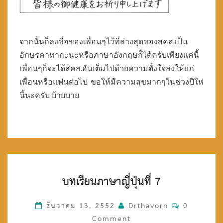
จากนั้นก็ลงชื่อของเพื่อนๆไว้ที่ล่างสุดของสคส.เป็น
อักษรคาทากะนะหรือภาษาอังกฤษก็ได้ครับเพียงแค่นี้
เพื่อนๆก็จะได้สคส.อันเต็มไปด้วยความตั้งใจส่งให้แก่
เพื่อนหรือแฟนต่อไป ขอให้มีความสุขมากๆในช่วงปีให่
นี้นะครับ บ้ายบาย
บ
บทเรียนภาษาญี่ปุ่นที่ 7
ท
เ
รี
ธันวาคม 13, 2552
Drthavorn
C
0
ย
Comment
O
น