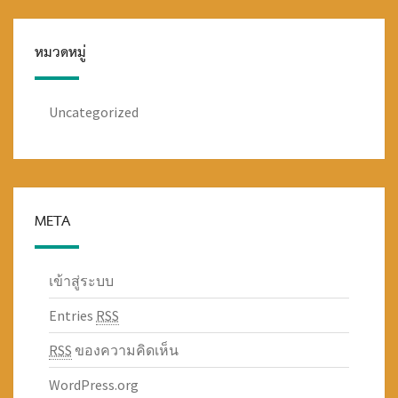
หมวดหมู่
Uncategorized
META
เข้าสู่ระบบ
Entries
RSS
RSS
ของความคิดเห็น
WordPress.org