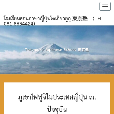
Toggl
navig
โรงเรียนสอนภาษาญี่ปุ่นโตเกียวยูกุ 東京塾 (TEL
081-8634424)
Tokyojuku Japanese School 東京塾
ภู
ภูเขาไฟฟูจิในประเทศญี่ปุ่น ณ.
เ
ข
า
ปัจจุบัน
ไ