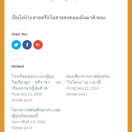
น
เป็นไงบ้าง สวยหรือไม่สวยส่งคอมเม้นมาด้วยนะ
Share this:
C
C
C
l
l
l
i
i
i
c
c
c
k
k
k
t
t
t
o
o
o
Related
s
s
s
h
h
h
a
a
a
โรงเรียนสอนภาษาญี่ปุ่น
ท่องเที่ยวจากภาพปัจจุบัน
r
r
r
โตเกียวยูกุ ศรีราชา บท
"โอไดบะ" ณ เวลานี้
e
e
e
o
o
o
เรียนภาษาญี่ปุ่นที่ 36
กรกฎาคม 22, 2554
n
n
n
T
F
G
กันยายน 12, 2556
Similar post
w
a
o
Similar post
i
c
o
t
e
g
t
b
l
โครงการทัศนศึกษาประเทศ
e
o
e
r
o
+
ญี่ปุ่นปิดเทอมนี้
(
k
(
กุมภาพันธ์ 19, 2554
O
(
O
p
O
p
Similar post
e
p
e