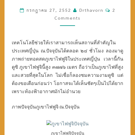
ฟ
กรกฎาคม 27, 2552
Drthavorn
C
2
ฟู
จิ
Comments
O
ใ
M
น
M
ป
E
เทคโนโลยีช่วยให้เราสามารถเห็นสถานที่สำคัญใน
ร
N
ะ
ประเทศญี่ปุ่น ณ.ปัจจุบันได้ตลอด ๒๔ ชั่วโมง ลองมาดู
T
เ
ภาพถ่ายทอดสดภูเขาไฟฟูจิในประเทศญี่ปุ่น เวลานี้กัน
ท
S
ดูซิ ภูเขาไฟฟูจินี้สูง ๓๗๗๖ เมตร ถือว่าเป็นภูเขาไฟที่สูง
ศ
และสวยที่สุดในโลก ไม่เชื่อก็ลองชมความงามดูซิ แต่
ญี่
ต้องขอเตือนก่อนว่า โอกาสจะได้เห็นชัดๆเป็นไปได้ยาก
ปุ่
น
เพราะท้องฟ้าอากาศมักไม่อำนวย
ณ
.
ภาพปัจจุบันภูเขาไฟฟูจิ ณ.ปัจจุบัน
ปั
จ
จุ
บั
ภูเขาไฟฟูจิปัจจุบัน