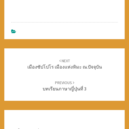
n
e
n
s
n
s
i
s
i
n
i
n
n
n
n
e
n
e
w
e
w
w
w
w
i
w
i
n
i
n
d
n
d
o
d
o
w
o
w
)
w
)
)
Post
NEXT
เมืองซัปโปโร เมืองแห่งหิมะ ณ.ปัจจุบัน
navigation
PREVIOUS
บทเรียนภาษาญี่ปุ่นที่ 3