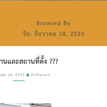
Browsed By
วัน: ธันวาคม 18, 2553
ห
านและสถานที่ตั้ง ???
น่
ว
ย
วาคม 18, 2553
Drthavorn
ง
า
น
แ
ล