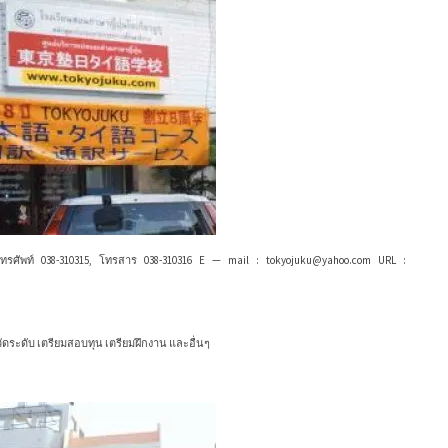
ะ
ส
ถ
า
น
ที่
ตั้
ง
?
?
?
0 โทรศัพท์ 038-310315, โทรสาร 038-310316 E — mail : tokyojuku@yahoo.com URL :
บวัดระดับ เตรียมสอบทุน เตรียมฝึกงาน และอื่นๆ