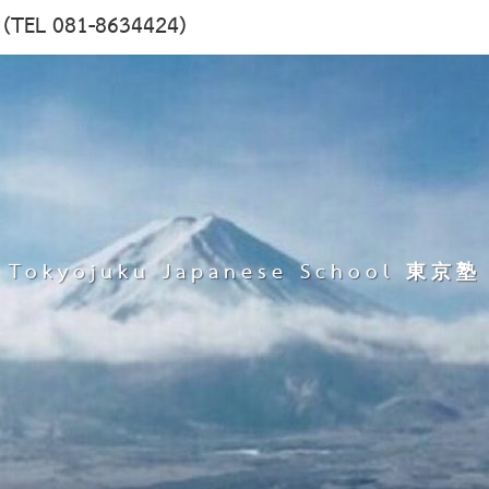
塾 (TEL 081-8634424)
Tokyojuku Japanese School 東京塾