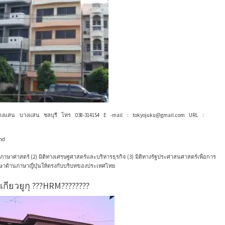
าดบางแสน บางแสน ชลบุรี โทร 038-314154 E -mail : tokyojuku@gmail.com URL :
nd
ิทางภาษาศาสตร์ (2) มิติทางเศรษฐศาสตร์และบริหารธุรกิจ (3) มิติทางรัฐประศาสนศาสตร์เพื่อการ
กษาด้านภาษาญี่ปุ่นให้ตรงกับบริบทของประเทศไทย
กียวยูกุ ???HRM????????