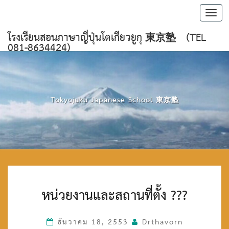
Toggl
navig
โรงเรียนสอนภาษาญี่ปุ่นโตเกียวยูกุ 東京塾 (TEL
081-8634424)
Tokyojuku Japanese School 東京塾
ห
หน่วยงานและสถานที่ตั้ง ???
น่
ว
ย
ธันวาคม 18, 2553
Drthavorn
ง