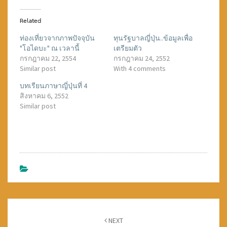
c
c
c
k
k
k
t
t
t
o
o
o
Related
s
s
s
h
h
h
a
a
a
ท่องเที่ยวจากภาพปัจจุบัน
ทุนรัฐบาลญี่ปุ่น..ข้อมูลเพื่อ
r
r
r
"โอไดบะ" ณ เวลานี้
เตรียมตัว
e
e
e
o
o
o
กรกฎาคม 22, 2554
กรกฎาคม 24, 2552
n
n
n
T
F
G
Similar post
With 4 comments
w
a
o
i
c
o
บทเรียนภาษาญี่ปุ่นที่ 4
t
e
g
t
b
l
สิงหาคม 6, 2552
e
o
e
r
o
+
Similar post
(
k
(
O
(
O
p
O
p
e
p
e
n
e
n
s
n
s
i
s
i
n
i
n
n
n
n
e
n
e
w
e
w
w
w
w
i
w
i
n
i
n
d
n
d
o
d
o
w
o
w
Post
)
w
)
)
NEXT