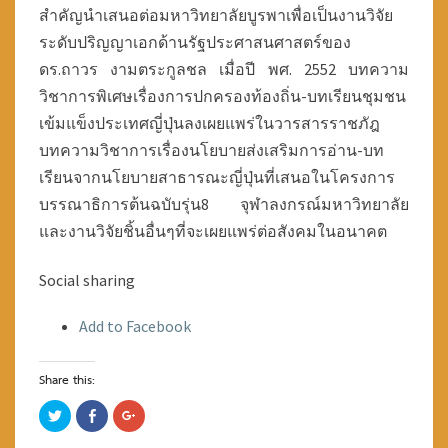
สำคัญนำเสนอต่อมหาวิทยาลัยบูรพาเพื่อเป็นงานวิจัย
ระดับปริญญาเอกด้านรัฐประศาสนศาสตร์ของ
ดร.ถาวร งามตระกูลชล เมื่อปี พศ. 2552 บทความ
วิชาการพิเศษเรื่องการปกครองท้องถิ่น-บทเรียนชุมชน
เข้มแข็งประเทศญี่ปุ่นลงเผยแพร่ในวารสารราชภัฎ
บทความวิชาการเรื่องนโยบายส่งเสริมการอ่าน-บท
เรียนจากนโยบายสาธารณะญี่ปุ่นที่เสนอในโครงการ
บรรณาธิการต้นฉบับรุ่น8 จุฬาลงกรณ์มหาวิทยาลัย
และงานวิจัยชิ้นอื่นๆที่จะเผยแพร่ต่อสังคมในอนาคต
Social sharing
Add to Facebook
Share this:
C
C
C
l
l
l
i
i
i