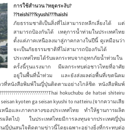
M
น
การใช้สำนวน ?หยุดระงับ?
E
ภ
??teishi???kyushi???haishi
า
N
ษ
T
ภัยธรรมชาติเป็นสิ่งที่ไม่สามารถหลีกเลี่ยงได้ แต่
า
S
สามารถป้องกันได้ เหตุการน้ำท่วมในประเทศไทย
ญี่
ตั้งแต่ภาคเหนือลงมาสู่ภาคกลางในปีนี้ ดูเหมือนว่า
ปุ่
จะเป็นภัยธรรมชาติที่ไม่สามารถป้องกันได้
น
ประเทศไทยได้รับผลกระทบจากอุทกภัยน้ำท่วมใน
ศ
รี
ครั้งนี้รุนแรงมาก มีผลกระทบต่อชาวไทยที่อาศัย
ร
อยู่ในพื้นที่น้ำท่วม และยังส่งผลต่อพื้นที่เขตนิคม
า
่หนังสือพิมพ์ในญี่ปุ่นติดตามอย่างไกล้ชิด หนังสือพิมพ์
ช
?????????????????????????Thai hokuchubu de hatsei shiteiru
า
a seisan kyoten ga seisan kyushi to natteiru.(จากความเสีย
โ
ต
ภาคเหนือและภาคกลางของประเทศไทย ทำให้ฐานการผลิต
เ
ารผลิตไป) ในประเทศไทยมีการลงทุนจากประเทศญี่ปุ่น
กี
ปุ่นสนใจติดตามข่าวนี้โดยเฉพาะอย่างยิ่งที่กระทบต่อ