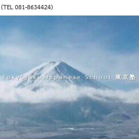
塾 (TEL 081-8634424)
Tokyojuku Japanese School 東京塾