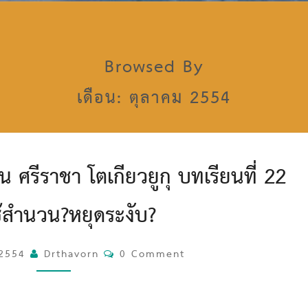
Browsed By
เดือน: ตุลาคม 2554
โ
น ศรีราชา โตเกียวยูกุ บทเรียนที่ 22
ร
ง
้สำนวน?หยุดระงับ?
เ
รี
ย
 2554
Drthavorn
C
0 Comment
น
O
ส
M
อ