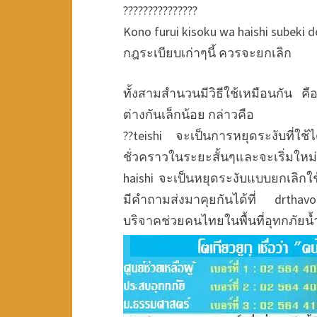
???????????????
Kono furui kisoku wa haishi subeki d
กฎระเบียบเก่าๆนี้ ควรจะยกเลิก
ทั้งสามสำนวนมีวิธีใช้เหมือนกัน 
ต่างกันเล็กน้อย กล่าวคือ
??teishi จะเป็นการหยุดระงับที่ใ
ชั่วคราวในระยะสั้นๆและจะเริ่มให
haishi จะเป็นหยุดระงับแบบยกเลิก
มีคำถามส่งมาคุยกันได้ที่ drthavor
บริจาคช่วยคนไทยในพื้นที่อุทกภัยน