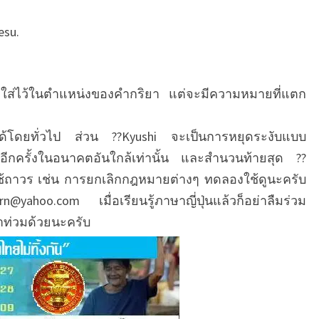
สำ
น
esu.
ว
น
?
ห
คือใส่ไว้ในตำแหน่งของคำกริยา แต่จะมีความหมายที่แตก
ยุ
ด
ช้ได้โดยทั่วไป ส่วน ??Kyushi จะเป็นการหยุดระงับแบบ
ร
ม่อีกครั้งในอนาคตอันใกล้เท่านั้น และสำนวนท้ายสุด ??
ะ
ใช้ถาวร เช่น การยกเลิกกฎหมายต่างๆ ทดลองใช้ดูนะครับ
งั
บ
n@yahoo.com เมื่อเรียนรู้ภาษาญี่ปุ่นแล้วก็อย่าลืมร่วม
?
้ำท่วมด้วยนะครับ