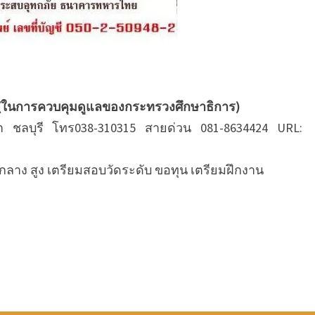
กุ (ในการควบคุมดูแลของกระทรวงศึกษาธิการ)
า ชลบุรี โทร038-310315 สายด่วน 081-8634424 URL:
น กลาง สูง เตรียมสอบวัดระดับ ขอทุน เตรียมฝึกงาน