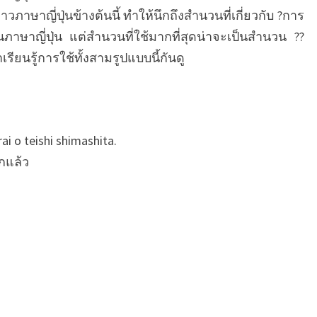
ย
ภาษาญี่ปุ่นข้างต้นนี้ ทำให้นึกถึงสำนวนที่เกี่ยวกับ ?การ
ว
ภาษาญี่ปุ่น แต่สำนวนที่ใช้มากที่สุดน่าจะเป็นสำนวน ??
ยู
กุ
าเรียนรู้การใช้ทั้งสามรูปแบบนี้กันดู
บ
ท
เ
รี
ai o teishi shimashita.
ย
น
ักแล้ว
ที่
2
2
ก
า
ร
ใ
ช้