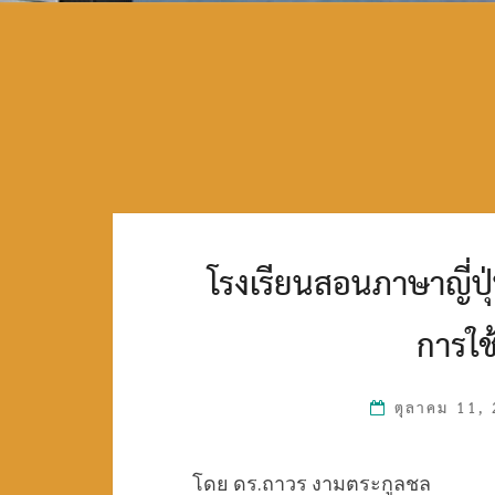
โรงเรียนสอนภาษาญี่ปุ่
การใช
ตุลาคม 11,
โดย ดร.ถาวร งามตระกูลชล