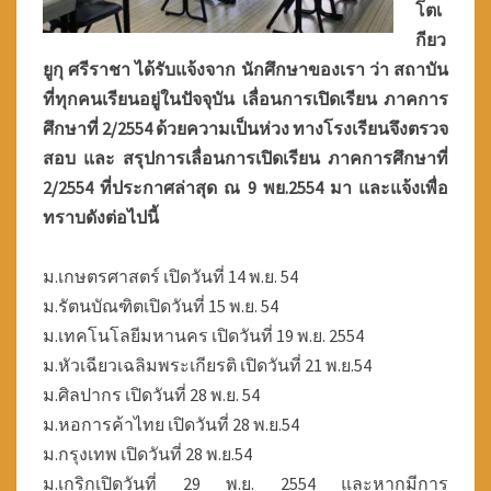
ปิ
โตเ
ด
กียว
เ
ยูกุ ศรีราชา ได้รับแจ้งจาก นักศึกษาของเรา ว่า สถาบัน
รี
ที่ทุกคนเรียนอยู่ในปัจจุบัน เลื่อนการเปิดเรียน ภาคการ
ย
ศึกษาที่ 2/2554 ด้วยความเป็นห่วง ทางโรงเรียนจึงตรวจ
น
ภ
สอบ และ สรุปการเลื่อนการเปิดเรียน ภาคการศึกษาที่
า
2/2554 ที่ประกาศล่าสุด ณ 9 พย.2554 มา และแจ้งเพื่อ
ค
ทราบดังต่อไปนี้
ก
า
ร
ม.เกษตรศาสตร์ เปิดวันที่ 14 พ.ย. 54
ศึ
ม.รัตนบัณฑิตเปิดวันที่ 15 พ.ย. 54
ก
ม.เทคโนโลยีมหานคร เปิดวันที่ 19 พ.ย. 2554
ษ
ม.หัวเฉียวเฉลิมพระเกียรติ เปิดวันที่ 21 พ.ย.54
า
ที่
ม.ศิลปากร เปิดวันที่ 28 พ.ย. 54
2
ม.หอการค้าไทย เปิดวันที่ 28 พ.ย.54
/
ม.กรุงเทพ เปิดวันที่ 28 พ.ย.54
2
ม.เกริกเปิดวันที่ 29 พ.ย. 2554 และหากมีการ
5