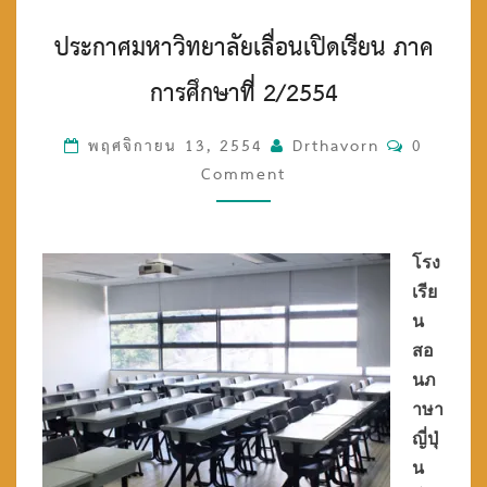
ป
ประกาศมหาวิทยาลัยเลื่อนเปิดเรียน ภาค
ร
ะ
การศึกษาที่ 2/2554
ก
า
ศ
พฤศจิกายน 13, 2554
Drthavorn
C
0
ม
Comment
O
ห
M
า
M
วิ
ท
E
โรง
ย
N
เรีย
า
T
น
ลั
S
สอ
ย
เ
นภ
ลื่
าษา
อ
ญี่ปุ่
น
น
เ