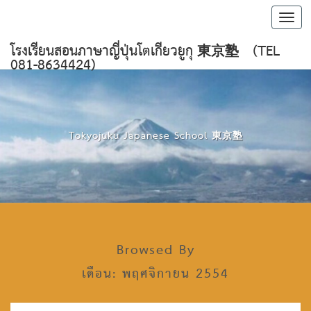
Toggl
navig
โรงเรียนสอนภาษาญี่ปุ่นโตเกียวยูกุ 東京塾 (TEL
081-8634424)
Tokyojuku Japanese School 東京塾
Browsed By
เดือน: พฤศจิกายน 2554