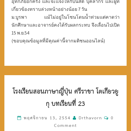
อุทกภัยอีกครั้ง และจะแจ้งให้กับนิสิต บุคลากร และผู้ที่
เกี่ยวข้องทราบล่วงหน้าอย่างน้อย 7 วัน
ม.บูรพา แม้ไม่อยู่ในโซนโดนน้ำท่วมแต่คาดว่า
นักศึกษาและอาจารย์คงได้รับผลกระทบ จึงเลื่อนไปเปิด
15 พ.ย.54
(ขอบคุณข้อมูลที่มีคุณค่านี้จากมติชนออนไลน์)
โ
โรงเรียนสอนภาษาญี่ปุ่น ศรีราชา โตเกียวยู
ร
ง
กุ บทเรียนที่ 23
เ
รี
ย
พฤศจิกายน 13, 2554
Drthavorn
C
0
น
Comment
O
ส