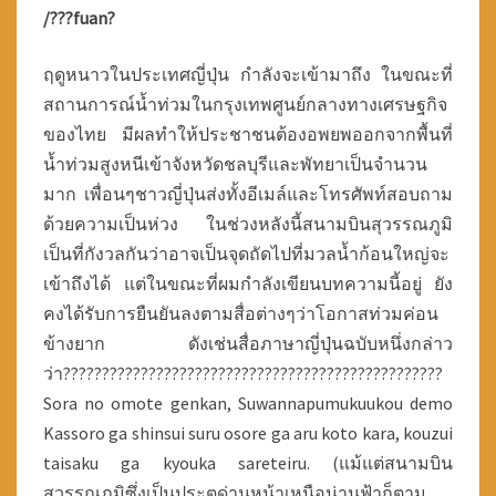
ว
/???fuan?
ยู
กุ
ฤดูหนาวในประเทศญี่ปุ่น กำลังจะเข้ามาถึง ในขณะที่
บ
ท
สถานการณ์น้ำท่วมในกรุงเทพศูนย์กลางทางเศรษฐกิจ
เ
ของไทย มีผลทำให้ประชาชนต้องอพยพออกจากพื้นที่
รี
น้ำท่วมสูงหนีเข้าจังหวัดชลบุรีและพัทยาเป็นจำนวน
ย
มาก เพื่อนๆชาวญี่ปุ่นส่งทั้งอีเมล์และโทรศัพท์สอบถาม
น
ด้วยความเป็นห่วง ในช่วงหลังนี้สนามบินสุวรรณภูมิ
ที่
2
เป็นที่กังวลกันว่าอาจเป็นจุดถัดไปที่มวลน้ำก้อนใหญ่จะ
3
เข้าถึงได้ แต่ในขณะที่ผมกำลังเขียนบทความนี้อยู่ ยัง
คงได้รับการยืนยันลงตามสื่อต่างๆว่าโอกาสท่วมค่อน
ข้างยาก ดังเช่นสื่อภาษาญี่ปุ่นฉบับหนึ่งกล่าว
ว่า?????????????????????????????????????????????????
Sora no omote genkan, Suwannapumukuukou demo
Kassoro ga shinsui suru osore ga aru koto kara, kouzui
taisaku ga kyouka sareteiru. (แม้แต่สนามบิน
สุวรรณภูมิซึ่งเป็นประตูด่านหน้าเหนือน่านฟ้าก็ตาม