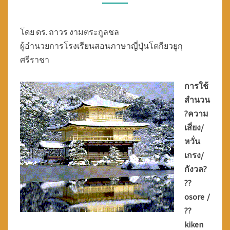
M
อ
M
น
ภ
E
โดย ดร. ถาวร งามตระกูลชล
า
N
ผู้อำนวยการโรงเรียนสอนภาษาญี่ปุ่นโตกียวยูกุ
ษ
T
ศรีราชา
า
S
ญี่
ปุ่
การใช้
น
สำนวน
ศ
?ความ
รี
เสี่ยง/
ร
หวั่น
า
ช
เกรง/
า
กังวล?
โ
??
ต
osore /
เ
กี
??
ย
kiken