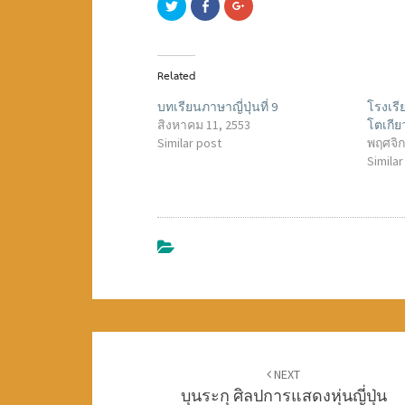
C
C
C
l
l
l
i
i
i
c
c
c
k
k
k
t
t
t
o
o
o
Related
s
s
s
h
h
h
a
a
a
บทเรียนภาษาญี่ปุ่นที่ 9
โรงเรี
r
r
r
e
e
e
สิงหาคม 11, 2553
โตเกียว
o
o
o
Similar post
พฤศจิก
n
n
n
T
F
G
Similar
w
a
o
i
c
o
t
e
g
t
b
l
e
o
e
r
o
+
(
k
(
O
(
O
p
O
p
e
p
e
n
e
n
s
n
s
i
s
i
n
i
n
n
n
n
e
n
e
w
e
w
w
w
w
Post
i
w
i
n
i
n
NEXT
d
n
d
บุนระกุ ศิลปการแสดงหุ่นญี่ปุ่น
o
d
o