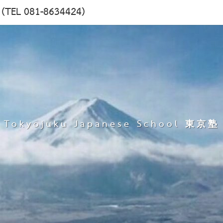
塾 (TEL 081-8634424)
Tokyojuku Japanese School 東京塾