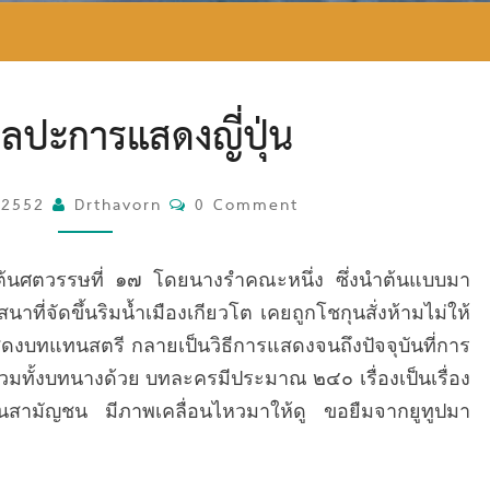
ค
ศิลปะการแสดงญี่ปุ่น
า
บู
กิ
, 2552
Drthavorn
ศิ
C
0 Comment
ล
O
ป
M
่วงต้นศตวรรษที่ ๑๗ โดยนางรำคณะหนึ่ง ซึ่งนำต้นแบบมา
ะ
M
จัดขึ้นริมน้ำเมืองเกียวโต เคยถูกโชกุนสั่งห้ามไม่ให้
ก
E
า
สดงบทแทนสตรี กลายเป็นวิธีการแสดงจนถึงปัจจุบันที่การ
N
ร
T
รวมทั้งบทนางด้วย บทละครมีประมาณ ๒๔๐ เรื่องเป็นเรื่อง
แ
S
ั้นสามัญชน มีภาพเคลื่อนไหวมาให้ดู ขอยืมจากยูทูปมา
ส
ด
ง